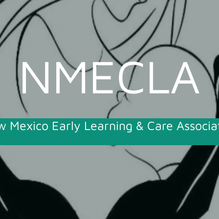
NMECLA
 Mexico Early Learning & Care Associa